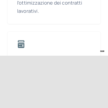
l’ottimizzazione dei contratti
lavorativi.
Elaborazione Paghe
Gestiamo con precisione
l’elaborazione delle buste paga,
garantendo conformità alle
normative vigenti.